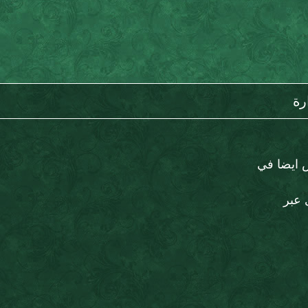
رة
 ايضا في
 عبر