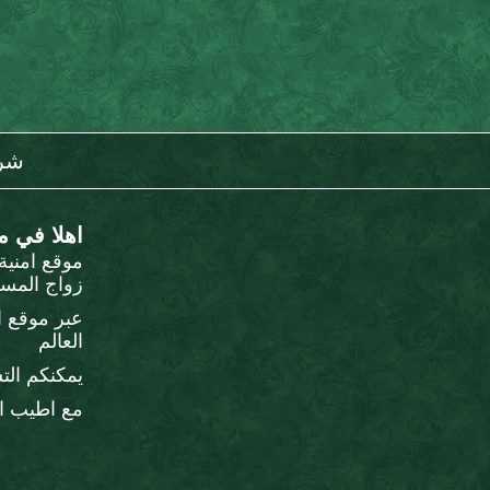
شرو
اهلا في م
موقع امني
زواج المسي
عبر موقع ا
العالم
يمكنكم الت
مع اطيب ال