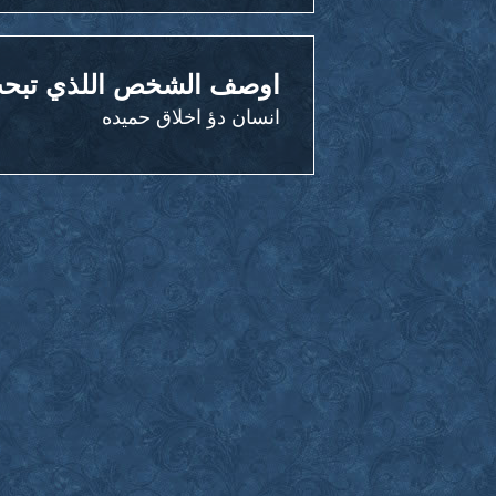
اوصف الشخص اللذي تبحث
انسان دؤ اخلاق حميده