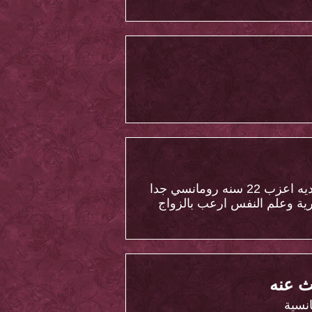
انا اسلام من مصر مقيم في السعوديه اعزب 22 سنه رومانسي جدا
رية وعلم النفس ارعب بالزواج
 عنه
نسية