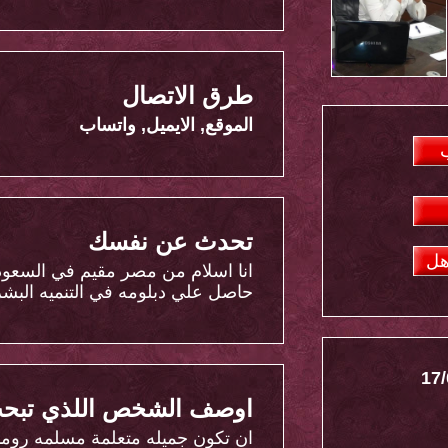
طرق الاتصال
الموقع, الايميل, واتساب
تحدث عن نفسك
هل
حاصل علي دبلومه في التنميه البش
17/
اوصف الشخص اللذي تبحث
ان تكون جميله متعلمة مسلمه روما