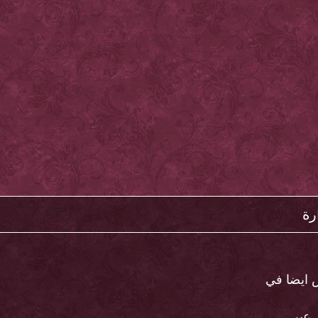
رة
 ايضا في
 عبر