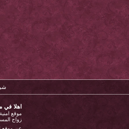
شرو
اهلا في م
موقع امني
زواج المسي
عبر موقع ا