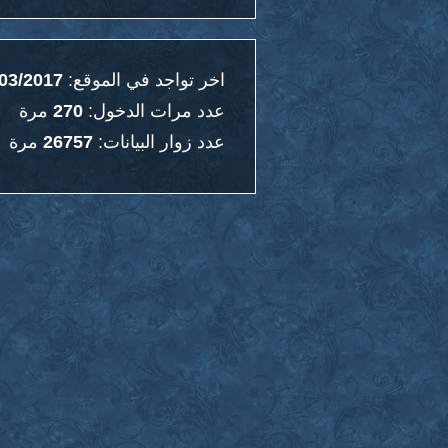
اخر تواجد في الموقع:
03/2017
عدد مرات الدخول:
270
مرة
عدد زوار البيانات:
26757
مرة